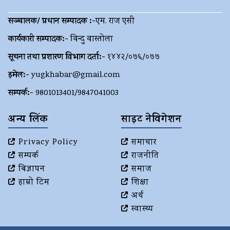
सञ्चालक/ प्रधान सम्पादक :-
एम. राज एसी
कार्यकारी सम्पादक:-
विन्दु वास्तोला
सूचना तथा प्रशारण विभाग दर्ता:-
१४४२/०७६/०७७
इमेल:-
yugkhabar@gmail.com
सम्पर्क:-
9801013401/9847041003
अन्य लिंक
साइट नेविगेशन
Privacy Policy
समाचार
सम्पर्क
राजनीति
बिज्ञापन
समाज
हाम्रो टिम
शिक्षा
अर्थ
स्वास्थ्य