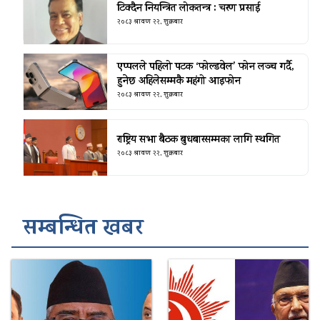
टिक्दैन नियन्त्रित लोकतन्त्र : चरण प्रसाई
२०८३ श्रावण २२, शुक्रबार
एप्पलले पहिलो पटक ‘फोल्डवेल’ फोन लञ्च गर्दै,
हुनेछ अहिलेसम्मकै महंगो आइफोन
२०८३ श्रावण २२, शुक्रबार
राष्ट्रिय सभा बैठक बुधबारसम्मका लागि स्थगित
२०८३ श्रावण २२, शुक्रबार
सम्बन्धित खबर