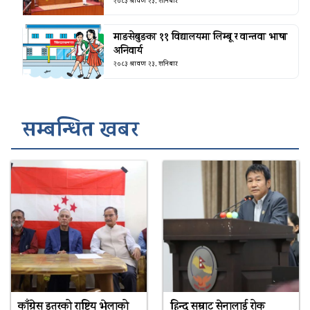
२०८३ श्रावण २३, शनिबार
माङसेबुङका ११ विद्यालयमा लिम्बू र वान्तवा भाषा
अनिवार्य
२०८३ श्रावण २३, शनिबार
सम्बन्धित खबर
काँग्रेस इतरको राष्ट्रिय भेलाको
हिन्दु सम्राट सेनालाई रोक