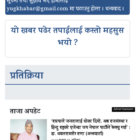
सूचना तथा सुझाव भए हामीलाई
yugkhabar@gmail.com
मा पठाउनु होला । धन्यवाद ।
यो खबर पढेर तपाईलाई कस्तो महसुस
भयो ?
प्रतिक्रिया
ताजा अपडेट
‘राप्रपाले जनतालाई धोका दियो, अब राजसंस्था र
हिन्दु राष्ट्रको एजेन्डा जय नेपाल पार्टीले रेस्क्यु गर्छ’ :
डा. धवलशमशेर राणा (अन्तवार्ता)