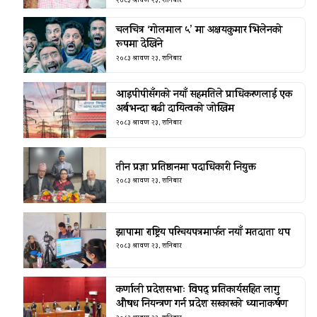
२०८३ श्रावण २३, शनिबार
चलचित्र ‘गोलमाल ५’ मा अक्षयकुमार भिलेनको
रूपमा देखिने
२०८३ श्रावण २३, शनिबार
आइपीपीसँगको नयाँ सहमतिले प्राधिकरणलाई एक
अर्बभन्दा बढी दायित्वको जोखिम
२०८३ श्रावण २३, शनिबार
तीन प्रज्ञा प्रतिष्ठानमा पदाधिकारी नियुक्त
२०८३ श्रावण २३, शनिबार
झापामा राष्ट्रिय परिचयपत्रमार्फत नयाँ मतदाता थप
२०८३ श्रावण २३, शनिबार
कर्णाली प्रदेशसभाः विपद् प्रतिकार्यसहित लागु
औषध नियन्त्रण गर्न प्रदेश सरकारको ध्यानाकर्षण