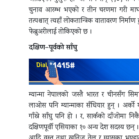
चुनाव आरम्भ भएको र तीन चरणमा गरी माघ १
तत्पश्चात् त्यहाँ लोकतान्त्रिक वातावरण निर्म
फेब्रुअरीलाई तोकिएको छ ।
दक्षिण–पूर्वको साँघु
म्यान्मा नेपालको जस्तै भारत र चीनसँग सि
लाओस पनि म्यान्माका सँधियार हुन् । अर्को श
गाँस्ने साँघु पनि हो । र, सार्कको दाँजोमा 
दक्षिणपूर्वी एसियाका १० अन्य देश सदस्य छन् 
आदि वस्तु तथा खनिज तेल र ग्यासका भण्डारस