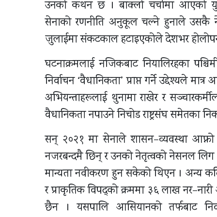
उनको कथन छ । बाक्लो चर्चामा आएको युनिय
सेनाको रणनीति अनुकूल चल्ने हुनाले उसकै न
जुलाईमा संकटकाल हटाइएकोले देशभर होलोप
घटनाक्रमलाई नजिकबाट नियालिरहका पश्चिमी
निर्वाचन ‘वैधानिकता’ प्राप्त गर्ने उद्देश्यल
अभियन्ताहरूलाई थुनामा राखेर र सञ्चारकर्म
वैधानिकता नपाउने निचोड राष्ट्रसंघ समेतका न
सन् २०२१ मा सेनाले शासन–व्यवस्था आफ्नो
नजरबन्दमै छिन् र उनको नेतृत्वको नेसनल लिग फ
मान्यता नवीकरण हुन सकेको थिएन । अन्य कतिप
र प्राकृतिक विपद्को क्रममा ३६ लाख नर–ना
छैन । यसपालि आसियानको तर्फबाट निर्वाचन