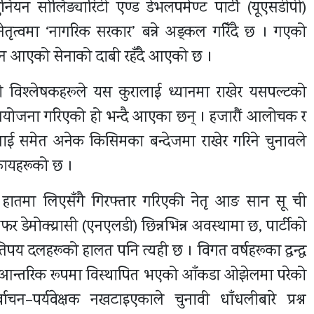
न सोलिड्यारिटी एण्ड डेभलपमेण्ट पार्टी (यूएसडीपी)
ेतृत्वमा ‘नागरिक सरकार’ बन्ने अड्कल गरिँदै छ । गएको
न आएको सेनाको दाबी रहँदै आएको छ ।
 विश्लेषकहरूले यस कुरालाई ध्यानमा राखेर यसपल्टको
े मात्र आयोजना गरिएको हो भन्दै आएका छन् । हजारौं आलोचक र
ीलाई समेत अनेक किसिमका बन्देजमा राखेर गरिने चुनावले
िकायहरूको छ ।
 हातमा लिएसँगै गिरफ्तार गरिएकी नेतृ आङ सान सू ची
र डेमोक्य्रासी (एनएलडी) छिन्नभिन्न अवस्थामा छ, पार्टीको
य दलहरूको हालत पनि त्यही छ । विगत वर्षहरूका द्वन्द्व
री आन्तरिक रूपमा विस्थापित भएको आँकडा ओझेलमा परेको
–पर्यवेक्षक नखटाइएकाले चुनावी धाँधलीबारे प्रश्न