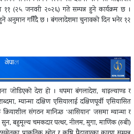
१ (२५ जनवरी २०२६) गते सम्पन्न हुने कार्यक्रम छ ।
ाण हुने अनुमान गरिँदै छ । बंगलादेशमा चुनावको दिन भनेर १२
माना जोडिएको देश हो । थपमा बंगलादेश, थाइल्याण्ड र
ब्दमा, म्यान्मा दक्षिण एसियालाई दक्षिणपूर्वी एसियासित
निकै क्रियाशील संगठन मानिन्छ ‘आसियान’ जसमा म्यान्मा र
। सुन, बहुमूल्य चमकदार पत्थर, नीलम, मुगा, माणिक (रुबी)
मेतका प्राकृतिक स्रोत र कृषि पैदावारका कारण सम्पन्न