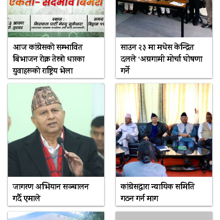
आज कांग्रेसकाे सम्भावित
साउन २३ मा मधेस केन्द्रित
बिभाजन राेक्न तेस्राे धारका
दलले ‘अग्रगामी मोर्चा घोषणा
युवाहरूकाे राष्ट्रिय भेला
गर्ने
जागरण अभियान सञ्चालन
कांग्रेसद्वारा न्यायिक समिति
गर्दै एमाले
गठन गर्न माग