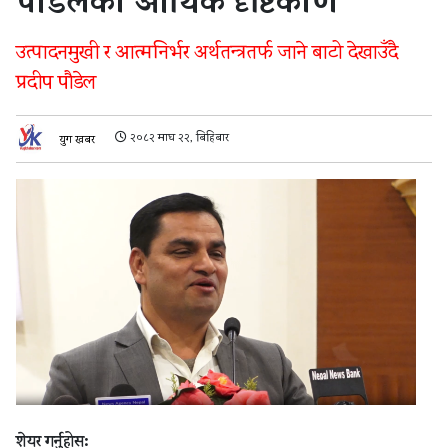
पौडेलको आर्थिक दृष्टिकोण
उत्पादनमुखी र आत्मनिर्भर अर्थतन्त्रतर्फ जाने बाटो देखाउँदै
प्रदीप पौडेल
२०८२ माघ २२, बिहिबार
युग खबर
शेयर गर्नुहोस: