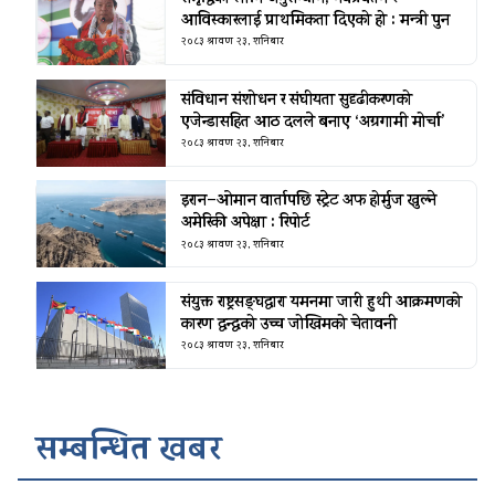
आविस्कारलाई प्राथमिकता दिएको हो : मन्त्री पुन
२०८३ श्रावण २३, शनिबार
संविधान संशोधन र संघीयता सुदृढीकरणको
एजेन्डासहित आठ दलले बनाए ‘अग्रगामी मोर्चा’
२०८३ श्रावण २३, शनिबार
इरान–ओमान वार्तापछि स्ट्रेट अफ होर्मुज खुल्ने
अमेरिकी अपेक्षा : रिपोर्ट
२०८३ श्रावण २३, शनिबार
संयुक्त राष्ट्रसङ्घद्वारा यमनमा जारी हुथी आक्रमणको
कारण द्वन्द्वको उच्च जोखिमको चेतावनी
२०८३ श्रावण २३, शनिबार
सम्बन्धित खबर