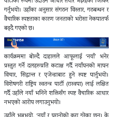
पार्टीका रूपमा उदाउने आधार तयार भइरहेको जिकिर
गर्नुभयो। उहाँका अनुसार संगठन विस्तार, गठबन्धन र
वैचारिक स्पष्टताका कारण जनताको भरोसा नेकपातर्फ
बढ्दै गएको छ।
कार्यक्रममा बोल्दै दाहालले आफूलाई ‘नयाँ’ भनेर
प्रस्तुत गर्ने दलहरूप्रति कटाक्ष गर्दै नयाँपनको मापन
विचार, सिद्धान्त र एजेन्डाबाट हुने स्पष्ट पार्नुभयो।
विशेषगरी राष्ट्रिय स्वतन्त्र पार्टी (रास्वपा) लाई लक्षित
गर्दै उहाँले नयाँ भनिने शक्तिसँग स्पष्ट वैचारिक आधार
नभएको आरोप लगाउनुभयो।
उहाँले भन्नुभयो, ‘नयाँ र पुरानोको कुरा गरेका छन्। के