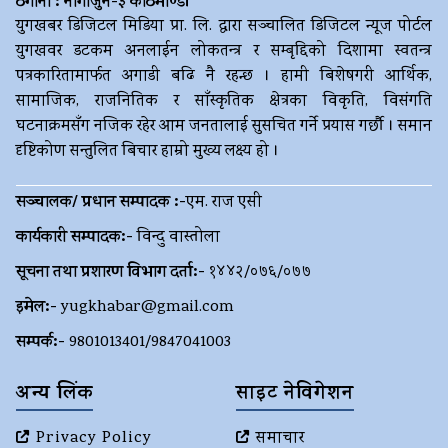
ठेगाना : नागार्जुन-३ काठमाण्डौं
युगखबर डिजिटल मिडिया प्रा. लि. द्धारा सञ्चालित डिजिटल न्यूज पोर्टल
युगखवर डटकम अनलाईन लोकतन्त्र र सम्बृद्दिको दिशामा स्वतन्त्र
पत्रकारितामार्फत अगाडी बढि नै रहन्छ । हामी बिशेषगरी आर्थिक,
सामाजिक, राजनितिक र साँस्कृतिक क्षेत्रका विकृति, विसंगति
घटनाक्रमसँग नजिक रहेर आम जनतालाई सुसचित गर्ने प्रयास गर्छौ । समान
दृष्टिकोण सन्तुलित बिचार हाम्रो मुख्य लक्ष्य हो ।
सञ्चालक/ प्रधान सम्पादक :-
एम. राज एसी
कार्यकारी सम्पादक:-
विन्दु वास्तोला
सूचना तथा प्रशारण विभाग दर्ता:-
१४४२/०७६/०७७
इमेल:-
yugkhabar@gmail.com
सम्पर्क:-
9801013401/9847041003
अन्य लिंक
साइट नेविगेशन
Privacy Policy
समाचार