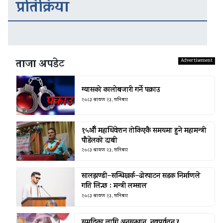
प्रतिक्रिया
ताजा अपडेट
ग्यासको कालोबजारी गर्ने पक्राउ
२०८३ श्रावण २३, शनिबार
१५औँ महाधिवेशन तोकिएकै समयमा हुने महामन्त्री
पौडेलको दाबी
२०८३ श्रावण २३, शनिबार
सालझण्डी–सन्धिखर्क–ढोरपाटन सडक निर्माणले
गति लिन्छ : मन्त्री लम्साल
२०८३ श्रावण २३, शनिबार
समृद्धिका लागि अनुसन्धान, नवप्रर्वतन र