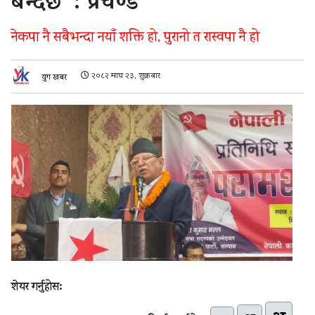
बन्दैछ’ : प्रचण्ड
नेकपा नै सबैभन्दा नयाँ शक्ति हो, पुरानो त रास्वपा नै हो
२०८२ माघ २३, शुक्रबार
युग खबर
शेयर गर्नुहोस: