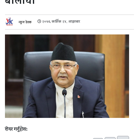
बोलायो
२०७६ कार्तिक २४, आइतबार
न्युज डेस्क
शेयर गर्नुहोस: