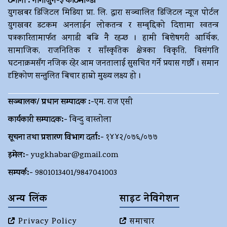
ठेगाना : नागार्जुन-३ काठमाण्डौं
युगखबर डिजिटल मिडिया प्रा. लि. द्धारा सञ्चालित डिजिटल न्यूज पोर्टल
युगखवर डटकम अनलाईन लोकतन्त्र र सम्बृद्दिको दिशामा स्वतन्त्र
पत्रकारितामार्फत अगाडी बढि नै रहन्छ । हामी बिशेषगरी आर्थिक,
सामाजिक, राजनितिक र साँस्कृतिक क्षेत्रका विकृति, विसंगति
घटनाक्रमसँग नजिक रहेर आम जनतालाई सुसचित गर्ने प्रयास गर्छौ । समान
दृष्टिकोण सन्तुलित बिचार हाम्रो मुख्य लक्ष्य हो ।
सञ्चालक/ प्रधान सम्पादक :-
एम. राज एसी
कार्यकारी सम्पादक:-
विन्दु वास्तोला
सूचना तथा प्रशारण विभाग दर्ता:-
१४४२/०७६/०७७
इमेल:-
yugkhabar@gmail.com
सम्पर्क:-
9801013401/9847041003
अन्य लिंक
साइट नेविगेशन
Privacy Policy
समाचार