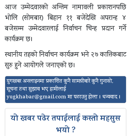
आज उम्मेदवारको अन्तिम नामावली प्रकाशनपछि
भोलि (सोमबार) बिहान ११ बजेदेखि अपरान्ह ४
बजेसम्म उम्मेदवारलाई निर्वाचन चिन्ह प्रदान गर्ने
कार्यक्रम छ।
स्थानीय तहको निर्वाचन कार्यक्रम भने २७ कात्तिकबाट
सुरु हुने आयोगले जनाएको छ।
युगखबर अनलाइनमा प्रकाशित कुनै सामग्रीबारे कुनै गुनासो,
सूचना तथा सुझाव भए हामीलाई
yugkhabar@gmail.com
मा पठाउनु होला । धन्यवाद ।
यो खबर पढेर तपाईलाई कस्तो महसुस
भयो ?