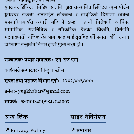
ठेगाना : नागार्जुन-३ काठमाण्डौं
युगखबर डिजिटल मिडिया प्रा. लि. द्धारा सञ्चालित डिजिटल न्यूज पोर्टल
युगखवर डटकम अनलाईन लोकतन्त्र र सम्बृद्दिको दिशामा स्वतन्त्र
पत्रकारितामार्फत अगाडी बढि नै रहन्छ । हामी बिशेषगरी आर्थिक,
सामाजिक, राजनितिक र साँस्कृतिक क्षेत्रका विकृति, विसंगति
घटनाक्रमसँग नजिक रहेर आम जनतालाई सुसचित गर्ने प्रयास गर्छौ । समान
दृष्टिकोण सन्तुलित बिचार हाम्रो मुख्य लक्ष्य हो ।
सञ्चालक/ प्रधान सम्पादक :-
एम. राज एसी
कार्यकारी सम्पादक:-
विन्दु वास्तोला
सूचना तथा प्रशारण विभाग दर्ता:-
१४४२/०७६/०७७
इमेल:-
yugkhabar@gmail.com
सम्पर्क:-
9801013401/9847041003
अन्य लिंक
साइट नेविगेशन
Privacy Policy
समाचार