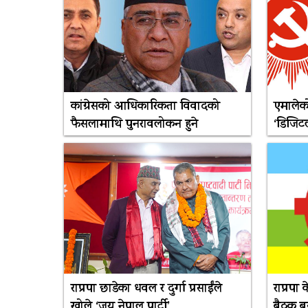
कांग्रेसको आधिकारिकता विवादको
एमालेको
फैसलामाथि पुनरावलोकन हुने
‘डिजिटल
राप्रपा छाडेका धवल र दुर्गा प्रसाईंले
राप्रपा
खोले ‘जय नेपाल पार्टी’
बैठक बस्