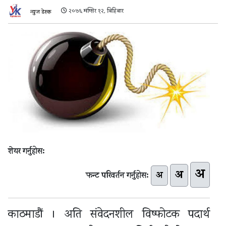
२०७६ मंग्सिर १२, बिहिबार
न्युज डेस्क
शेयर गर्नुहोस:
अ
अ
अ
फन्ट परिवर्तन गर्नुहोस:
काठमाडौं । अति संवेदनशील विष्फोटक पदार्थ