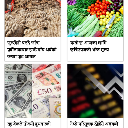
जुटखेती घट्दै जाँदा
यस्तो छ आजका लागि
पूर्वीनाकाबाट झन्डै पाँच अर्बको
कृषिउपजको थोक मूल्य
कच्चा जुट आयात
राष्ट्र बैंकले तोक्यो बुधबारको
नेप्से परिसूचक दोहोरो अङ्कले