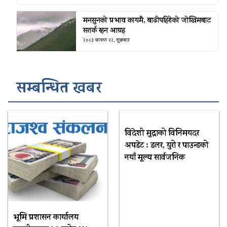
मनसुनको प्रभाव कायमै, बाढीपहिरोको जोखिमबाट
सतर्क रहन आग्रह
२०८३ श्रावण २२, शुक्रबार
सम्बन्धित खबर
विदेशी मुद्राको विनिमयदर
अपडेट : डलर, युरो र पाउन्डको
नयाँ मूल्य सार्वजनिक
भूमि प्रशासन कार्यालय