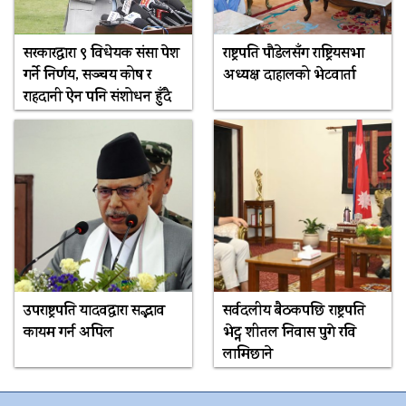
सरकारद्धारा ९ विधेयक संसद्मा पेश
राष्ट्रपति पौडेलसँग राष्ट्रियसभा
गर्ने निर्णय, सञ्चय कोष र
अध्यक्ष दाहालको भेटवार्ता
राहदानी ऐन पनि संशोधन हुँदै
उपराष्ट्रपति यादवद्वारा सद्भाव
सर्वदलीय बैठकपछि राष्ट्रपति
कायम गर्न अपिल
भेट्न शीतल निवास पुगे रवि
लामिछाने