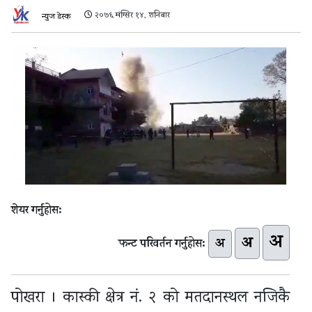
२०७६ मंग्सिर १४, शनिबार
न्युज डेस्क
शेयर गर्नुहोस:
अ
अ
अ
फन्ट परिवर्तन गर्नुहोस:
पोखरा । कास्की क्षेत्र नं. २ को मतदानस्थल नजिकै