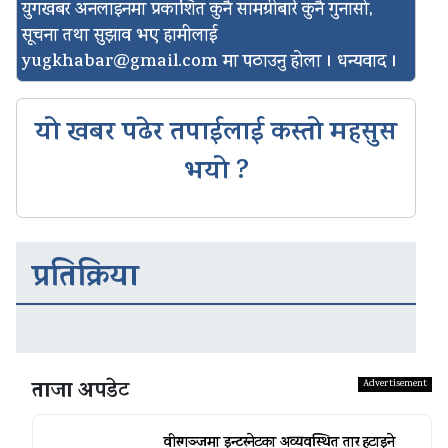
युगखबर अनलाइनमा प्रकाशित कुनै सामग्रीबारे कुनै गुनासो,
सूचना तथा सुझाव भए हामीलाई
yugkhabar@gmail.com
मा पठाउनु होला । धन्यवाद ।
यो खबर पढेर तपाईलाई कस्तो महसुस
भयो ?
प्रतिक्रिया
ताजा अपडेट
वीरगञ्जमा इन्टरनेटका अव्यवस्थित तार हटाइने