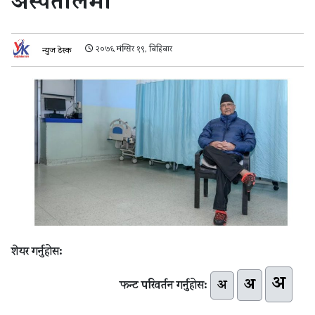
अस्पतालमा
२०७६ मंग्सिर १९, बिहिबार
न्युज डेस्क
शेयर गर्नुहोस:
अ
अ
अ
फन्ट परिवर्तन गर्नुहोस: