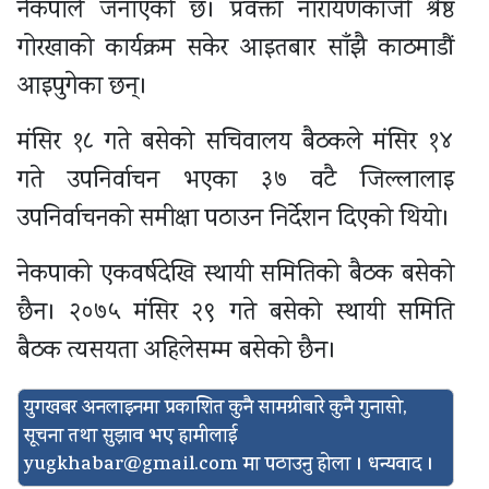
नेकपाले जनाएको छ। प्रवक्ता नारायणकाजी श्रेष्ठ
गोरखाको कार्यक्रम सकेर आइतबार साँझै काठमाडौं
आइपुगेका छन्।
मंसिर १८ गते बसेको सचिवालय बैठकले मंसिर १४
गते उपनिर्वाचन भएका ३७ वटै जिल्लालाइ
उपनिर्वाचनको समीक्षा पठाउन निर्देशन दिएको थियो।
नेकपाको एकवर्षदेखि स्थायी समितिको बैठक बसेको
छैन। २०७५ मंसिर २९ गते बसेको स्थायी समिति
बैठक त्यसयता अहिलेसम्म बसेको छैन।
युगखबर अनलाइनमा प्रकाशित कुनै सामग्रीबारे कुनै गुनासो,
सूचना तथा सुझाव भए हामीलाई
yugkhabar@gmail.com
मा पठाउनु होला । धन्यवाद ।