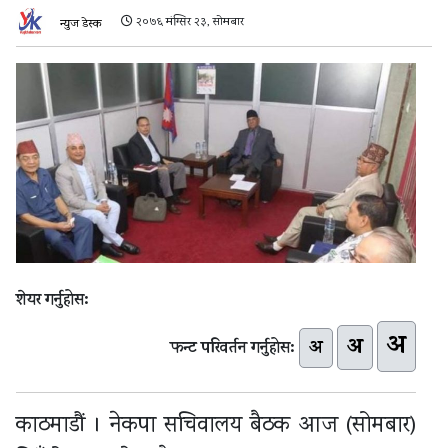
२०७६ मंग्सिर २३, सोमबार
न्युज डेस्क
शेयर गर्नुहोस:
अ
अ
अ
फन्ट परिवर्तन गर्नुहोस:
काठमाडौं । नेकपा सचिवालय बैठक आज (सोमबार)