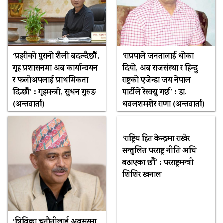
‘प्रहरीको पुरानो शैली बदल्दैछौं,
‘राप्रपाले जनतालाई धोका
गृह प्रशासनमा अब कार्यान्वयन
दियो, अब राजसंस्था र हिन्दु
र फलोअपलाई प्राथमिकता
राष्ट्रको एजेन्डा जय नेपाल
दिन्छौं’ : गृहमन्त्री, सुधन गुरुङ
पार्टीले रेस्क्यु गर्छ’ : डा.
(अन्तवार्ता)
धवलशमशेर राणा (अन्तवार्ता)
‘राष्ट्रिय हित केन्द्रमा राखेर
सन्तुलित परराष्ट्र नीति अघि
बढाएका छौँ’ : परराष्ट्रमन्त्री
शिशिर खनाल
‘त्रिविका चुनौतीलाई अवसरमा