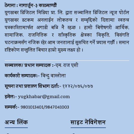
ठेगाना : नागार्जुन-३ काठमाण्डौं
युगखबर डिजिटल मिडिया प्रा. लि. द्धारा सञ्चालित डिजिटल न्यूज पोर्टल
युगखवर डटकम अनलाईन लोकतन्त्र र सम्बृद्दिको दिशामा स्वतन्त्र
पत्रकारितामार्फत अगाडी बढि नै रहन्छ । हामी बिशेषगरी आर्थिक,
सामाजिक, राजनितिक र साँस्कृतिक क्षेत्रका विकृति, विसंगति
घटनाक्रमसँग नजिक रहेर आम जनतालाई सुसचित गर्ने प्रयास गर्छौ । समान
दृष्टिकोण सन्तुलित बिचार हाम्रो मुख्य लक्ष्य हो ।
सञ्चालक/ प्रधान सम्पादक :-
एम. राज एसी
कार्यकारी सम्पादक:-
विन्दु वास्तोला
सूचना तथा प्रशारण विभाग दर्ता:-
१४४२/०७६/०७७
इमेल:-
yugkhabar@gmail.com
सम्पर्क:-
9801013401/9847041003
अन्य लिंक
साइट नेविगेशन