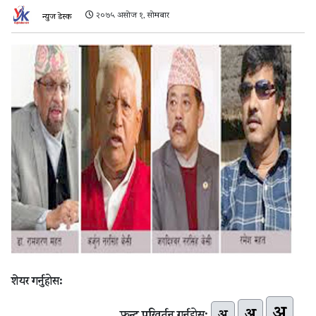
२०७५ असोज १, सोमबार
न्युज डेस्क
शेयर गर्नुहोस:
अ
अ