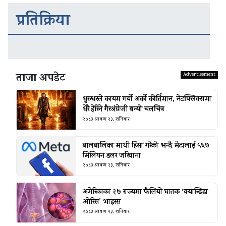
प्रतिक्रिया
ताजा अपडेट
धुरन्धरले कायम गर्यो अर्को कीर्तिमान, नेटफ्लिक्समा
धेरै हेरिने गैरअंग्रेजी बन्यो चलचित्र
२०८३ श्रावण २३, शनिबार
बालबालिका माथी हिंसा गरेको भन्दै मेटालाई ५६७
मिलियन डलर जरिवाना
२०८३ श्रावण २३, शनिबार
अमेरिकाका २७ राज्यमा फैलियाे घातक ‘क्यान्डिडा
ओरिस’ भाइरस
२०८३ श्रावण २३, शनिबार