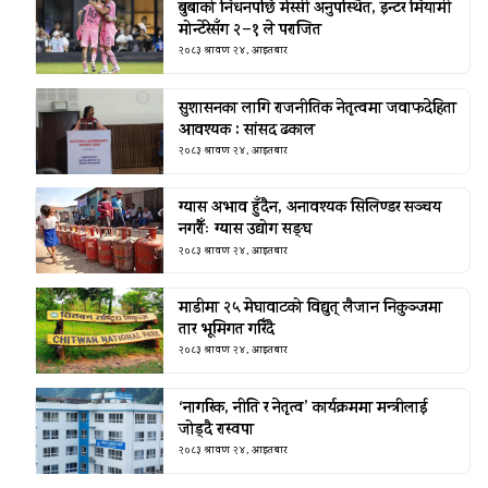
बुबाको निधनपछि मेस्सी अनुपस्थित, इन्टर मियामी
मोन्टेरेसँग २–१ ले पराजित
२०८३ श्रावण २४, आइतबार
सुशासनका लागि राजनीतिक नेतृत्वमा जवाफदेहिता
आवश्यक : सांसद ढकाल
२०८३ श्रावण २४, आइतबार
ग्यास अभाव हुँदैन, अनावश्यक सिलिण्डर सञ्चय
नगरौँः ग्यास उद्योग सङ्घ
२०८३ श्रावण २४, आइतबार
माडीमा २५ मेघावाटको विद्युत् लैजान निकुञ्जमा
तार भूमिगत गरिँदै
२०८३ श्रावण २४, आइतबार
‘नागरिक, नीति र नेतृत्व’ कार्यक्रममा मन्त्रीलाई
जोड्दै रास्वपा
२०८३ श्रावण २४, आइतबार