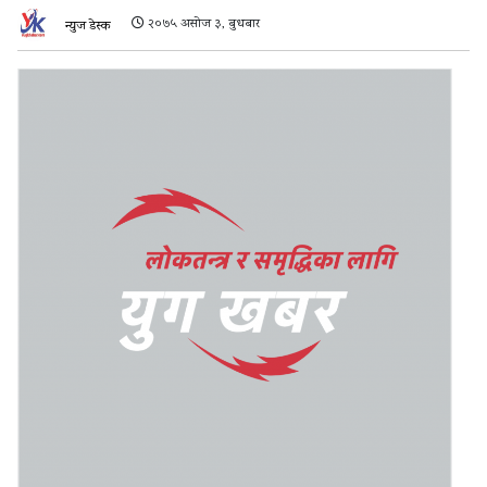
२०७५ असोज ३, बुधबार
न्युज डेस्क