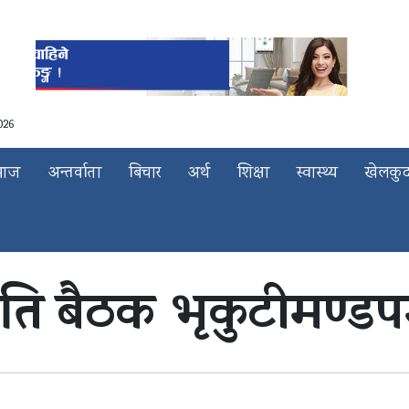
026
माज
अन्तर्वाता
बिचार
अर्थ
शिक्षा
स्वास्थ्य
खेलकु
िति बैठक भृकुटीमण्डपम