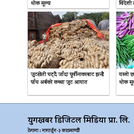
थोक मूल्य
विदेशी 
जुटखेती घट्दै जाँदा पूर्वीनाकाबाट झन्डै
यस्तो
पाँच अर्बको कच्चा जुट आयात
थोक मू
युगखबर डिजिटल मिडिया प्रा. लि.
ठेगाना : नागार्जुन-३ काठमाण्डौं