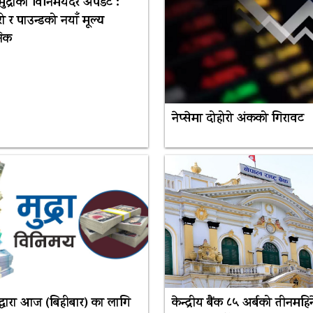
मुद्राको विनिमयदर अपडेट :
रो र पाउन्डको नयाँ मूल्य
निक
नेप्सेमा दोहोरो अंकको गिरावट
बैंकद्धारा आज (बिहीबार) का लागि
केन्द्रीय बैंक ८५ अर्बको तीनमहिने