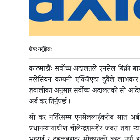
शेयर गर्नुहोस:
काठमाडौंः सर्वोच्च अदालतले एनसेल बिक्री बाप
मलेसियन कम्पनी एक्जिएटा दुवैले लाभकार 
ज्ञवालीका अनुसार सर्वोच्च अदालतको सो आ
अर्ब कर तिर्नुपर्छ ।
सो कर नतिरेसम्म एनसेललाईकरीब सात अर्
प्रधानन्यायाधीश चोलेन्द्रशमशेर जबरा तथा न्या
भट्टराई र टङ्कबहादुर मोक्तानको बृहत् प