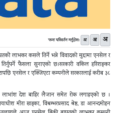
अ
अ
अ
फन्ट परिवर्तन गर्नुहोस:
तकोे लाभकर कसले तिर्ने भन्ने विवादको मुद्दामा एनसेल र
तिर्नुपर्ने फैसला सुनाएको छ।सरकारी वकिल हरिशङ्कर
देशपछि एनसेल र एक्जिएटा कम्पनीले सरकारलाई करीब ३८
ब लाभांश देश बाहिर लैजान समेत रोक लगाइएको छ ।
याधीश मीरा खड्का, विश्वम्भरप्रसाद श्रेष्ठ, डा आनन्दमोहन
ूर्ण इजलाशले आज एनसेल बिक्री बापतको लाभकर कम्पनी