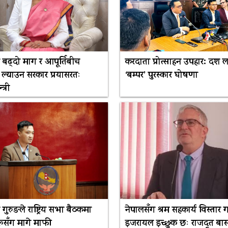
 बढ्दो माग र आपूर्तिबीच
करदाता प्रोत्साहन उपहार: दश
 ल्याउन सरकार प्रयासरतः
‘बम्पर’ पुरस्कार घोषणा
त्री
री गुरुङले राष्ट्रिय सभा बैठकमा
नेपालसँग श्रम सहकार्य विस्तार गर
रूसँग मागे माफी
इजरायल इच्छुक छः राजदूत बा