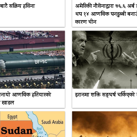
नबाटै सक्रिय हसिना
अमेरिकी नौसेनाद्वारा ७६.६ अर्ब
थप १४ आणविक पनडुब्बी बनाउँ
कारण चीन
 बनायो आणविक हतियारको
इरानमा शक्ति सङ्घर्ष चर्किएको
त खाडल