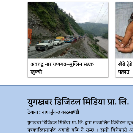
अवरुद्ध नारायणगढ–मुग्लिन सडक
खैरो हे
खुल्यो
पक्राउ
युगखबर डिजिटल मिडिया प्रा. लि.
ठेगाना : नागार्जुन-३ काठमाण्डौं
युगखबर डिजिटल मिडिया प्रा. लि. द्धारा सञ्चालित डिजिटल न्यू
पत्रकारितामार्फत अगाडी बढि नै रहन्छ । हामी बिशेषगरी आ