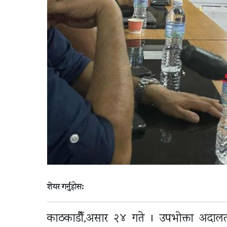
शेयर गर्नुहोस:
काठकाडौँ,असार २४ गते । उपभोक्ता अदा