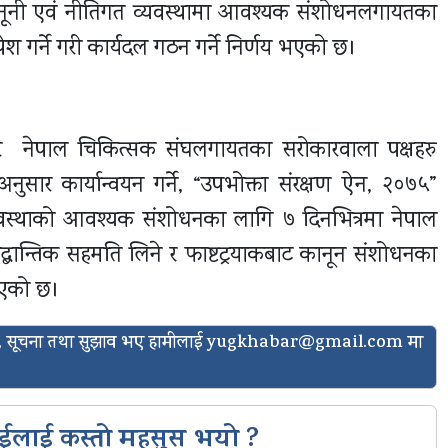
कानूनी एवं नीतिगत व्यवस्थामा आवश्यक संशोधनलगायतका
श गर्ने गरी कार्यदल गठन गर्ने निर्णय भएको छ।
त्री र नेपाल चिकित्सक संघलगायतका सरोकारवाला पक्षहरु
नुसार कार्यान्वयन गर्ने, “उपभोक्ता संरक्षण ऐन, २०७५”
वस्थाको आवश्यक संशोधनका लागि ७ दिनभित्रमा नेपाल
 सैद्बान्तिक सहमति लिने र फाष्टट्रयाकबाट कानून संशोधनका
भएको छ।
ासो, सूचना तथा सुझाव भए हामीलाई
yugkhabar@gmail.com
मा
ईलाई कस्तो महसुस भयो ?