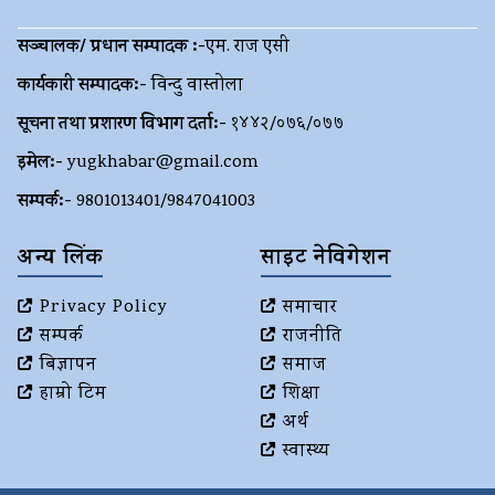
सञ्चालक/ प्रधान सम्पादक :-
एम. राज एसी
कार्यकारी सम्पादक:-
विन्दु वास्तोला
सूचना तथा प्रशारण विभाग दर्ता:-
१४४२/०७६/०७७
इमेल:-
yugkhabar@gmail.com
सम्पर्क:-
9801013401/9847041003
अन्य लिंक
साइट नेविगेशन
Privacy Policy
समाचार
सम्पर्क
राजनीति
बिज्ञापन
समाज
हाम्रो टिम
शिक्षा
अर्थ
स्वास्थ्य