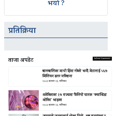
भयो ?
प्रतिक्रिया
ताजा अपडेट
बालबालिका माथी हिंसा गरेको भन्दै मेटालाई ५६७
मिलियन डलर जरिवाना
२०८३ श्रावण २३, शनिबार
अमेरिकाका २७ राज्यमा फैलियाे घातक ‘क्यान्डिडा
ओरिस’ भाइरस
२०८३ श्रावण २३, शनिबार