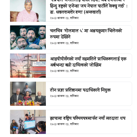
‘राप्रपाले जनतालाई धोका दियो, अब राजसंस्था र
हिन्दु राष्ट्रको एजेन्डा जय नेपाल पार्टीले रेस्क्यु गर्छ’ :
डा. धवलशमशेर राणा (अन्तवार्ता)
२०८३ श्रावण २३, शनिबार
चलचित्र ‘गोलमाल ५’ मा अक्षयकुमार भिलेनको
रूपमा देखिने
२०८३ श्रावण २३, शनिबार
आइपीपीसँगको नयाँ सहमतिले प्राधिकरणलाई एक
अर्बभन्दा बढी दायित्वको जोखिम
२०८३ श्रावण २३, शनिबार
तीन प्रज्ञा प्रतिष्ठानमा पदाधिकारी नियुक्त
२०८३ श्रावण २३, शनिबार
झापामा राष्ट्रिय परिचयपत्रमार्फत नयाँ मतदाता थप
२०८३ श्रावण २३, शनिबार