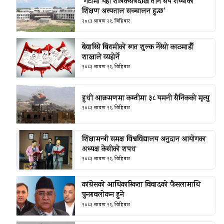
‘गेटामा यही शैत्रिकसत्रदेखि तीन सय शय्याको
शिक्षण अस्पताल सञ्चालन हुन्छ’
२०८३ श्रावण २१, बिहिबार
बेवारिसे बिरामीको रगत शुल्क नेरेसो काठमाडौँ
शाखाले व्यहोर्ने
२०८३ श्रावण २१, बिहिबार
हुथी आक्रमणमा कम्तीमा ३८ यमनी सैनिकको मृत्यु
२०८३ श्रावण २१, बिहिबार
शिक्षामन्त्री समक्ष विश्वविद्यालय अनुदान आयोगका
अध्यक्ष केसीको शपथ
२०८३ श्रावण २१, बिहिबार
कांग्रेसको आधिकारिकता विवादको फैसलामाथि
पुनरावलोकन हुने
२०८३ श्रावण २१, बिहिबार