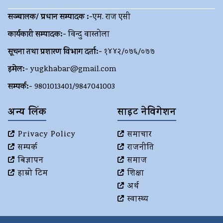
सञ्चालक/ प्रधान सम्पादक :-
एम. राज एसी
कार्यकारी सम्पादक:-
विन्दु वास्तोला
सूचना तथा प्रशारण विभाग दर्ता:-
१४४२/०७६/०७७
इमेल:-
yugkhabar@gmail.com
सम्पर्क:-
9801013401/9847041003
अन्य लिंक
साइट नेविगेशन
Privacy Policy
समाचार
सम्पर्क
राजनीति
बिज्ञापन
समाज
हाम्रो टिम
शिक्षा
अर्थ
स्वास्थ्य