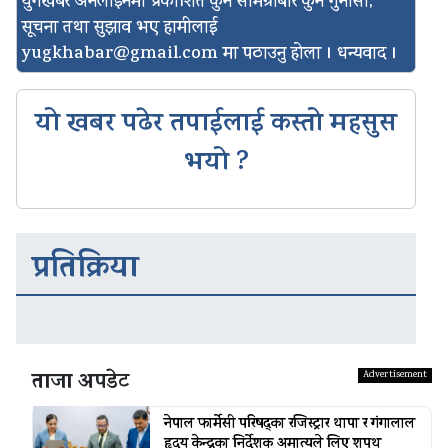
युगखबर अनलाइनमा प्रकाशित कुनै सामग्रीबारे कुनै गुनासो,
सूचना तथा सुझाव भए हामीलाई
yugkhabar@gmail.com
मा पठाउनु होला । धन्यवाद ।
यो खबर पढेर तपाईलाई कस्तो महसुस
भयो ?
प्रतिक्रिया
ताजा अपडेट
नेपाल फार्मेसी परिषद्का रजिस्ट्रार थापा र गंगालाल
हृदय केन्द्रका निर्देशक अमात्यले लिए शपथ