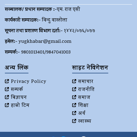
सञ्चालक/ प्रधान सम्पादक :-
एम. राज एसी
कार्यकारी सम्पादक:-
विन्दु वास्तोला
सूचना तथा प्रशारण विभाग दर्ता:-
१४४२/०७६/०७७
इमेल:-
yugkhabar@gmail.com
सम्पर्क:-
9801013401/9847041003
अन्य लिंक
साइट नेविगेशन
Privacy Policy
समाचार
सम्पर्क
राजनीति
बिज्ञापन
समाज
हाम्रो टिम
शिक्षा
अर्थ
स्वास्थ्य