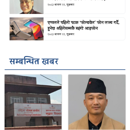
२०८३ श्रावण २२, शुक्रबार
एप्पलले पहिलो पटक ‘फोल्डवेल’ फोन लञ्च गर्दै,
हुनेछ अहिलेसम्मकै महंगो आइफोन
२०८३ श्रावण २२, शुक्रबार
सम्बन्धित खबर