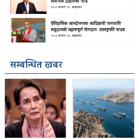
संयोजक दाहालको जोड
२०८३ श्रावण २४, आइतबार
ऐतिहासिक आन्दोलनमा आदिवासी जनजाति
समुदायको महत्वपूर्ण योगदानः उपराष्ट्रपति यादव
२०८३ श्रावण २४, आइतबार
सम्बन्धित खबर