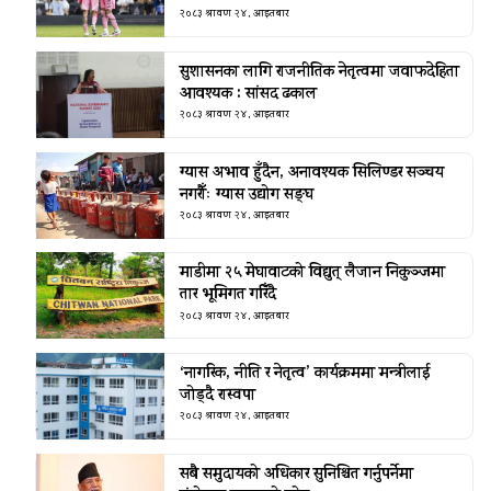
२०८३ श्रावण २४, आइतबार
सुशासनका लागि राजनीतिक नेतृत्वमा जवाफदेहिता
आवश्यक : सांसद ढकाल
२०८३ श्रावण २४, आइतबार
ग्यास अभाव हुँदैन, अनावश्यक सिलिण्डर सञ्चय
नगरौँः ग्यास उद्योग सङ्घ
२०८३ श्रावण २४, आइतबार
माडीमा २५ मेघावाटको विद्युत् लैजान निकुञ्जमा
तार भूमिगत गरिँदै
२०८३ श्रावण २४, आइतबार
‘नागरिक, नीति र नेतृत्व’ कार्यक्रममा मन्त्रीलाई
जोड्दै रास्वपा
२०८३ श्रावण २४, आइतबार
सबै समुदायको अधिकार सुनिश्चित गर्नुपर्नेमा