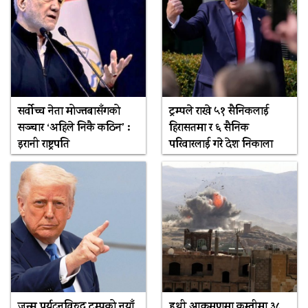
सर्वोच्च नेता मोज्तबासँगको
ट्रम्पले राखे ५१ सैनिकलाई
सञ्चार ‘अहिले निकै कठिन’ :
हिरासतमा र ६ सैनिक
इरानी राष्ट्रपति
परिवारलाई गरे देश निकाला
जन्म पर्यटनविरुद्ध ट्रम्पको नयाँ
हुथी आक्रमणमा कम्तीमा ३८