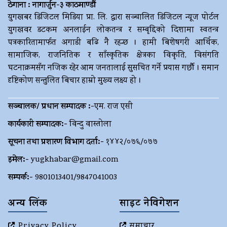
ठेगाना : नागार्जुन-३ काठमाण्डौं
युगखबर डिजिटल मिडिया प्रा. लि. द्धारा सञ्चालित डिजिटल न्यूज पोर्टल
युगखवर डटकम अनलाईन लोकतन्त्र र सम्बृद्दिको दिशामा स्वतन्त्र
पत्रकारितामार्फत अगाडी बढि नै रहन्छ । हामी बिशेषगरी आर्थिक,
सामाजिक, राजनितिक र साँस्कृतिक क्षेत्रका विकृति, विसंगति
घटनाक्रमसँग नजिक रहेर आम जनतालाई सुसचित गर्ने प्रयास गर्छौ । समान
दृष्टिकोण सन्तुलित बिचार हाम्रो मुख्य लक्ष्य हो ।
सञ्चालक/ प्रधान सम्पादक :-
एम. राज एसी
कार्यकारी सम्पादक:-
विन्दु वास्तोला
सूचना तथा प्रशारण विभाग दर्ता:-
१४४२/०७६/०७७
इमेल:-
yugkhabar@gmail.com
सम्पर्क:-
9801013401/9847041003
अन्य लिंक
साइट नेविगेशन
Privacy Policy
समाचार