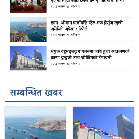
एजेन्डासहित आठ दलले बनाए ‘अग्रगामी मोर्चा’
२०८३ श्रावण २३, शनिबार
इरान–ओमान वार्तापछि स्ट्रेट अफ होर्मुज खुल्ने
अमेरिकी अपेक्षा : रिपोर्ट
२०८३ श्रावण २३, शनिबार
संयुक्त राष्ट्रसङ्घद्वारा यमनमा जारी हुथी आक्रमणको
कारण द्वन्द्वको उच्च जोखिमको चेतावनी
२०८३ श्रावण २३, शनिबार
सम्बन्धित खबर