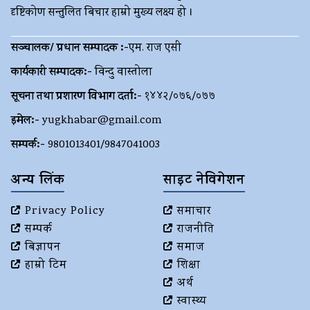
दृष्टिकोण सन्तुलित बिचार हाम्रो मुख्य लक्ष्य हो ।
सञ्चालक/ प्रधान सम्पादक :-
एम. राज एसी
कार्यकारी सम्पादक:-
विन्दु वास्तोला
सूचना तथा प्रशारण विभाग दर्ता:-
१४४२/०७६/०७७
इमेल:-
yugkhabar@gmail.com
सम्पर्क:-
9801013401/9847041003
अन्य लिंक
साइट नेविगेशन
Privacy Policy
समाचार
सम्पर्क
राजनीति
बिज्ञापन
समाज
हाम्रो टिम
शिक्षा
अर्थ
स्वास्थ्य