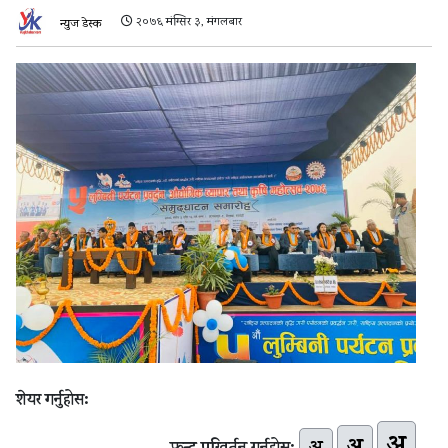
२०७६ मंग्सिर ३, मंगलबार
न्युज डेस्क
शेयर गर्नुहोस:
अ