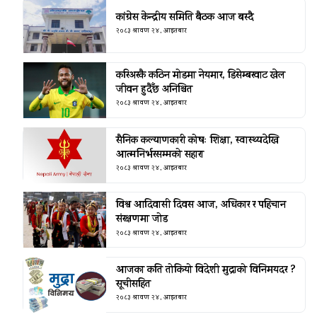
कांग्रेस केन्द्रीय समिति बैठक आज बस्दै
२०८३ श्रावण २४, आइतबार
करिअरकै कठिन मोडमा नेयमार, डिसेम्बरवाट खेल
जीवन हुदैँछ अनिश्चित
२०८३ श्रावण २४, आइतबार
सैनिक कल्याणकारी कोषः शिक्षा, स्वास्थ्यदेखि
आत्मनिर्भरसम्मको सहारा
२०८३ श्रावण २४, आइतबार
विश्व आदिवासी दिवस आज, अधिकार र पहिचान
संरक्षणमा जोड
२०८३ श्रावण २४, आइतबार
आजका कति तोकियो विदेशी मुद्राको विनिमयदर ?
सूचीसहित
२०८३ श्रावण २४, आइतबार