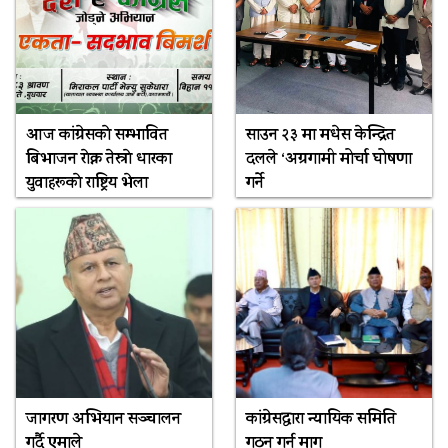
आज कांग्रेसकाे सम्भावित
साउन २३ मा मधेस केन्द्रित
बिभाजन राेक्न तेस्राे धारका
दलले ‘अग्रगामी मोर्चा घोषणा
युवाहरूकाे राष्ट्रिय भेला
गर्ने
जागरण अभियान सञ्चालन
कांग्रेसद्वारा न्यायिक समिति
गर्दै एमाले
गठन गर्न माग