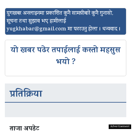
युगखबर अनलाइनमा प्रकाशित कुनै सामग्रीबारे कुनै गुनासो,
सूचना तथा सुझाव भए हामीलाई
yugkhabar@gmail.com
मा पठाउनु होला । धन्यवाद ।
यो खबर पढेर तपाईलाई कस्तो महसुस
भयो ?
प्रतिक्रिया
ताजा अपडेट