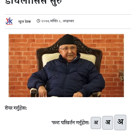
डायलासिस सुरु
२०७६ मंग्सिर ८, आइतबार
न्युज डेस्क
शेयर गर्नुहोस:
अ
अ
अ
फन्ट परिवर्तन गर्नुहोस: