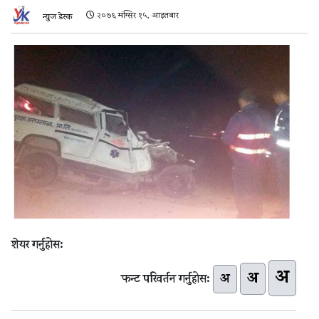
२०७६ मंग्सिर १५, आइतबार
न्युज डेस्क
शेयर गर्नुहोस:
अ
अ
अ
फन्ट परिवर्तन गर्नुहोस: