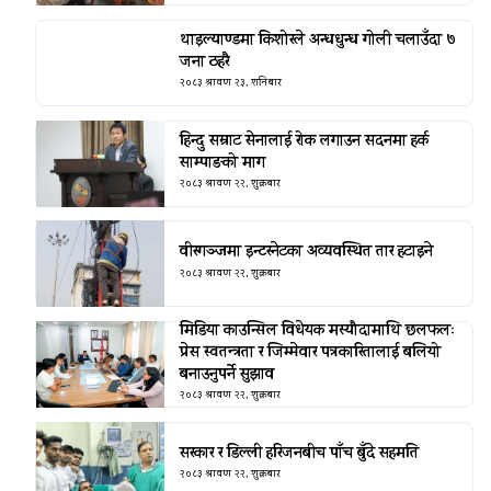
थाइल्याण्डमा किशोरले अन्धधुन्ध गोली चलाउँदा ७
जना ठहरै
२०८३ श्रावण २३, शनिबार
हिन्दु सम्राट सेनालाई रोक लगाउन सदनमा हर्क
साम्पाङको माग
२०८३ श्रावण २२, शुक्रबार
वीरगञ्जमा इन्टरनेटका अव्यवस्थित तार हटाइने
२०८३ श्रावण २२, शुक्रबार
मिडिया काउन्सिल विधेयक मस्यौदामाथि छलफलः
प्रेस स्वतन्त्रता र जिम्मेवार पत्रकारितालाई बलियो
बनाउनुपर्ने सुझाव
२०८३ श्रावण २२, शुक्रबार
सरकार र डिल्ली हरिजनबीच पाँच बुँदे सहमति
२०८३ श्रावण २२, शुक्रबार