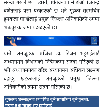
सरुवा गरेको छ । त्यस्तै, चितवनका सीडीओ जितेन्द्र
बस्नेतलाई पर्सा पठाइएको छ भने गृहकी सहसचिव
हुमकला पाण्डेलाई प्रमुख जिल्ला अधिकारीको रुपमा
भक्तपुर काजमा पठाइएको छ।
यस्तै, लमजुङका प्रजिअ डा. डिजन भट्टराईलाई
अध्यागमन विभागको निर्देशकमा सरुवा गरिएको छ
भने अध्यागमनका वरिष्ठ अध्यागमन अधिकृत लक्ष्मण
बहादुर खड्कालाई लमजुङको प्रमुख जिल्ला
अधिकारीको रुपमा सरुवा गरिएको छ।
युगखबर अनलाइनमा प्रकाशित कुनै सामग्रीबारे कुनै गुनासो,
सूचना तथा सुझाव भए हामीलाई