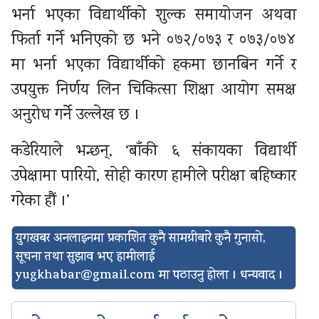
भर्ना भएका विद्यार्थीको शुल्क समायोजन अथवा
फिर्ता गर्ने भनिएको छ भने ०७२/०७३ र ०७३/०७४
मा भर्ना भएका विद्यार्थीको हकमा छानबिन गर्ने र
उपयुक्त निर्णय लिन चिकित्सा शिक्षा आयोग समक्ष
अनुरोध गर्ने उल्लेख छ ।
कडेरियाले भन्छन्, ‘बाँकी ६ संकायका विद्यार्थी
उपेक्षामा पारियो, सोही कारण हामीले परीक्षा बहिष्कार
गरेका हौं ।’
युगखबर अनलाइनमा प्रकाशित कुनै सामग्रीबारे कुनै गुनासो,
सूचना तथा सुझाव भए हामीलाई
yugkhabar@gmail.com
मा पठाउनु होला । धन्यवाद ।