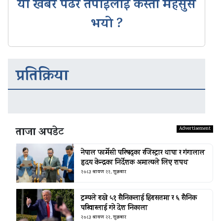
यो खबर पढेर तपाईलाई कस्तो महसुस
भयो ?
प्रतिक्रिया
ताजा अपडेट
नेपाल फार्मेसी परिषद्का रजिस्ट्रार थापा र गंगालाल
हृदय केन्द्रका निर्देशक अमात्यले लिए शपथ
२०८३ श्रावण २२, शुक्रबार
ट्रम्पले राखे ५१ सैनिकलाई हिरासतमा र ६ सैनिक
परिवारलाई गरे देश निकाला
२०८३ श्रावण २२, शुक्रबार