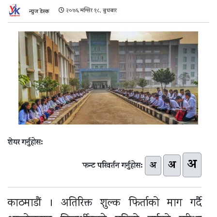
२०७६ मंग्सिर १८, बुधबार
न्युज डेस्क
शेयर गर्नुहोस:
अ
अ
अ
फन्ट परिवर्तन गर्नुहोस:
काठमाडौं । अतिरिक्त शुल्क फिर्ताको माग गर्दै