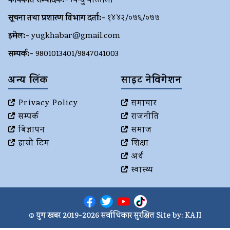
कार्यकारी सम्पादक:-
विन्दु वास्तोला
सूचना तथा प्रशारण विभाग दर्ता:-
१४४२/०७६/०७७
इमेल:-
yugkhabar@gmail.com
सम्पर्क:-
9801013401/9847041003
अन्य लिंक
साइट नेविगेशन
Privacy Policy
समाचार
सम्पर्क
राजनीति
बिज्ञापन
समाज
हाम्रो टिम
शिक्षा
अर्थ
स्वास्थ्य
© युग खबर 2019-2026 सर्वाधिकार सुरक्षित Site by:
KAJI