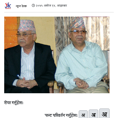
२०७५ असोज १४, आइतबार
न्युज डेस्क
शेयर गर्नुहोस:
अ
अ
अ
फन्ट परिवर्तन गर्नुहोस: