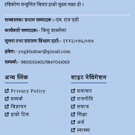
दृष्टिकोण सन्तुलित बिचार हाम्रो मुख्य लक्ष्य हो ।
सञ्चालक/ प्रधान सम्पादक :-
एम. राज एसी
कार्यकारी सम्पादक:-
विन्दु वास्तोला
सूचना तथा प्रशारण विभाग दर्ता:-
१४४२/०७६/०७७
इमेल:-
yugkhabar@gmail.com
सम्पर्क:-
9801013401/9847041003
अन्य लिंक
साइट नेविगेशन
Privacy Policy
समाचार
सम्पर्क
राजनीति
बिज्ञापन
समाज
हाम्रो टिम
शिक्षा
अर्थ
स्वास्थ्य