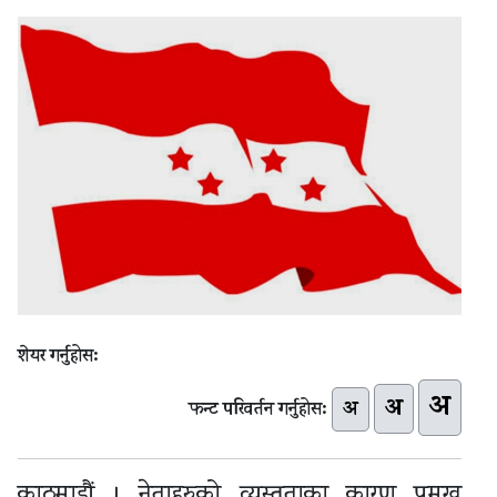
शेयर गर्नुहोस:
अ
अ
अ
फन्ट परिवर्तन गर्नुहोस:
काठमाडौं । नेताहरुको व्यस्तताका कारण प्रमुख