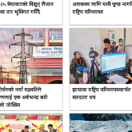
२५ मेघावाटको विद्युत् लैजान
अशक्तका लागि घरमै पुग्छ नागर
मा तार भूमिगत गरिँदै
राष्ट्रिय परिचयपत्र
सँगको नयाँ सहमतिले
झापामा राष्ट्रिय परिचयपत्रमार्फत
करणलाई एक अर्बभन्दा बढी
मतदाता थप
वको जोखिम