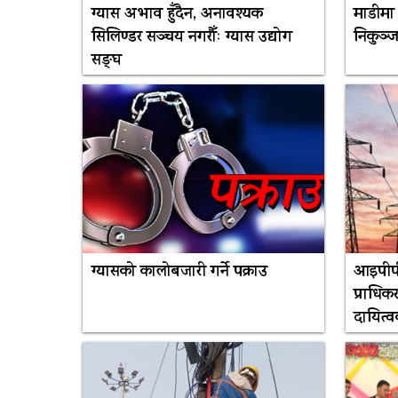
ग्यास अभाव हुँदैन, अनावश्यक
माडीमा 
सिलिण्डर सञ्चय नगरौँः ग्यास उद्योग
निकुञ्ज
सङ्घ
ग्यासको कालोबजारी गर्ने पक्राउ
आइपीपी
प्राधि
दायित्