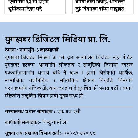
‘एसभीसी ६३’मा दोहोरो
बर्षमा तेस्रो बिबाह, अघिल्ला
भुमिकामा देखा पर्दै
दुई बिबाहका बारेमा जान्नुहोस्
युगखबर डिजिटल मिडिया प्रा. लि.
ठेगाना : नागार्जुन-३ काठमाण्डौं
युगखबर डिजिटल मिडिया प्रा. लि. द्धारा सञ्चालित डिजिटल न्यूज पोर्टल
युगखवर डटकम अनलाईन लोकतन्त्र र सम्बृद्दिको दिशामा स्वतन्त्र
पत्रकारितामार्फत अगाडी बढि नै रहन्छ । हामी बिशेषगरी आर्थिक,
सामाजिक, राजनितिक र साँस्कृतिक क्षेत्रका विकृति, विसंगति
घटनाक्रमसँग नजिक रहेर आम जनतालाई सुसचित गर्ने प्रयास गर्छौ । समान
दृष्टिकोण सन्तुलित बिचार हाम्रो मुख्य लक्ष्य हो ।
सञ्चालक/ प्रधान सम्पादक :-
एम. राज एसी
कार्यकारी सम्पादक:-
विन्दु वास्तोला
सूचना तथा प्रशारण विभाग दर्ता:-
१४४२/०७६/०७७