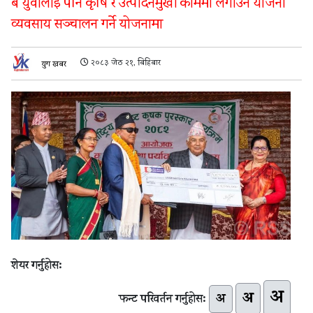
ब युवालाई पनि कृषि र उत्पादनमुखी काममा लगाउने योजना
व्यवसाय सञ्चालन गर्ने योजनामा
२०८३ जेठ २१, बिहिबार
युग खबर
शेयर गर्नुहोस:
अ
अ
अ
फन्ट परिवर्तन गर्नुहोस: