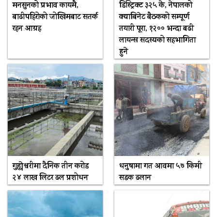
मनसुनको प्रभाव कायमै,
डिस्ट्रिक्ट ३२५ के, नेपालको
बाढीपहिरोको जोखिमबाट सतर्क
क्याबिनेट बैठकको सम्पूर्ण
रहन आग्रह
तयारी पूरा, १२०० भन्दा बढी
लायन्स सदस्यको सहभागिता
हुने
गुह्येश्वरीमा दैनिक तीन करोड
धनुषामा गत आवमा ५७ किमी
२४ लाख लिटर ढल प्रशोधन
सडक ढलान