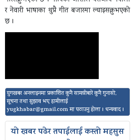
र नेवारी भाषाका थुप्रै गीत बजारमा ल्याइसक्नुभएको
छ ।
युगखबर अनलाइनमा प्रकाशित कुनै सामग्रीबारे कुनै गुनासो,
सूचना तथा सुझाव भए हामीलाई
yugkhabar@gmail.com
मा पठाउनु होला । धन्यवाद ।
यो खबर पढेर तपाईलाई कस्तो महसुस