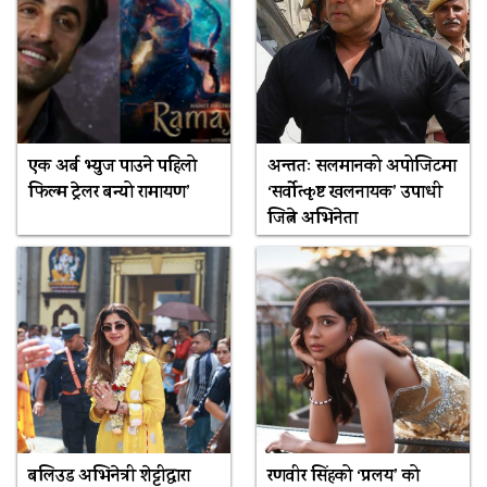
एक अर्ब भ्युज पाउने पहिलो
अन्ततः सलमानको अपोजिटमा
फिल्म ट्रेलर बन्यो रामायण’
‘सर्वोत्कृष्ट खलनायक’ उपाधी
जित्ने अभिनेता
बलिउड अभिनेत्री शेट्टीद्वारा
रणवीर सिंहको ‘प्रलय’ को