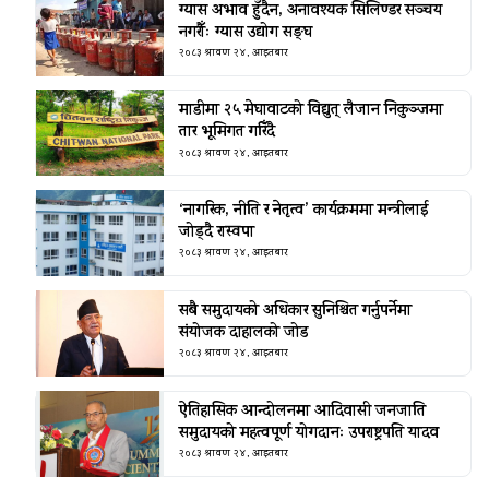
ग्यास अभाव हुँदैन, अनावश्यक सिलिण्डर सञ्चय
नगरौँः ग्यास उद्योग सङ्घ
२०८३ श्रावण २४, आइतबार
माडीमा २५ मेघावाटको विद्युत् लैजान निकुञ्जमा
तार भूमिगत गरिँदै
२०८३ श्रावण २४, आइतबार
‘नागरिक, नीति र नेतृत्व’ कार्यक्रममा मन्त्रीलाई
जोड्दै रास्वपा
२०८३ श्रावण २४, आइतबार
सबै समुदायको अधिकार सुनिश्चित गर्नुपर्नेमा
संयोजक दाहालको जोड
२०८३ श्रावण २४, आइतबार
ऐतिहासिक आन्दोलनमा आदिवासी जनजाति
समुदायको महत्वपूर्ण योगदानः उपराष्ट्रपति यादव
२०८३ श्रावण २४, आइतबार