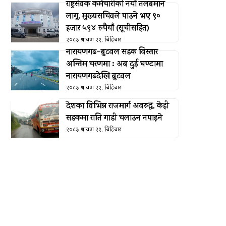
राष्ट्रसेवक कर्मचारीको नयाँ तलबमान
लागू, मुख्यसचिवले पाउने भए ९०
हजार ५९४ रुपैयाँ (सूचीसहित)
२०८३ श्रावण २१, बिहिबार
नारायणगढ–बुटवल सडक विस्तार
अन्तिम चरणमा : अब दुई घण्टामा
नारायणगढदेखि बुटवल
२०८३ श्रावण २१, बिहिबार
देशका विभिन्न राजमार्ग अवरुद्ध, केही
सडकमा राति गाडी चलाउन नपाइने
२०८३ श्रावण २१, बिहिबार