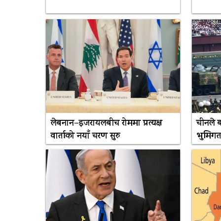
लेबनान–इजरायलबीच रोममा प्रत्यक्ष
चीनले
वार्ताको नयाँ चरण सुरु
भुमिग