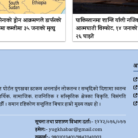
सेनाको ड्रोन आक्रमणले डार्फरको
पाकिस्तानमा शान्ति र्याली नजि
ा कम्तीमा ३५ जनाको मृत्यु
आत्मघाती विस्फोट, १४ जनाको मृ
२६ घाइते
अ
ज पोर्टल युगखवर डटकम अनलाईन लोकतन्त्र र सम्बृद्दिको दिशामा स्वतन्त्र
र्थिक, सामाजिक, राजनितिक र साँस्कृतिक क्षेत्रका विकृति, विसंगति
। समान दृष्टिकोण सन्तुलित बिचार हाम्रो मुख्य लक्ष्य हो ।
सूचना तथा प्रशारण विभाग दर्ता:-
१४४२/०७६/०७७
इमेल:-
yugkhabar@gmail.com
सम्पर्क:-
9801013401/9847041003