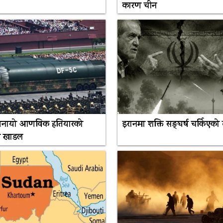
कारण चीन
 बनायो आणविक हतियारको
इरानमा शक्ति सङ्घर्ष चर्किएको
त खाडल