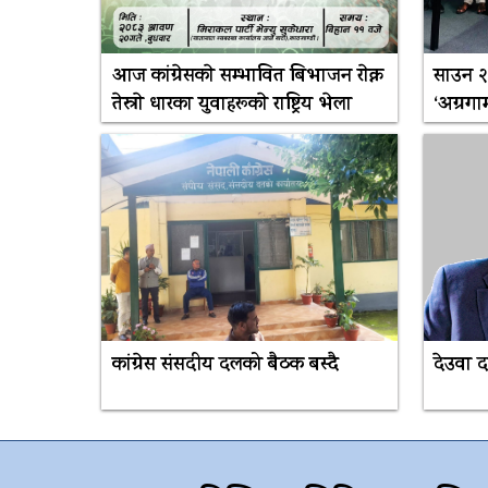
आज कांग्रेसकाे सम्भावित बिभाजन राेक्न
साउन २३
तेस्राे धारका युवाहरूकाे राष्ट्रिय भेला
‘अग्रगा
कांग्रेस संसदीय दलको बैठक बस्दै
देउवा द