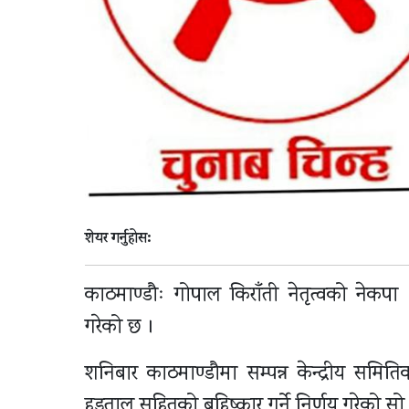
शेयर गर्नुहोस:
काठमाण्डौः गोपाल किराँती नेतृत्वको नेकपा (म
गरेको छ ।
शनिबार काठमाण्डौमा सम्पन्न केन्द्रीय समि
हड्ताल सहितको बहिष्कार गर्ने निर्णय गरेको 