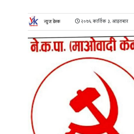
२०७६ कार्तिक ३, आइतबार
न्युज डेस्क