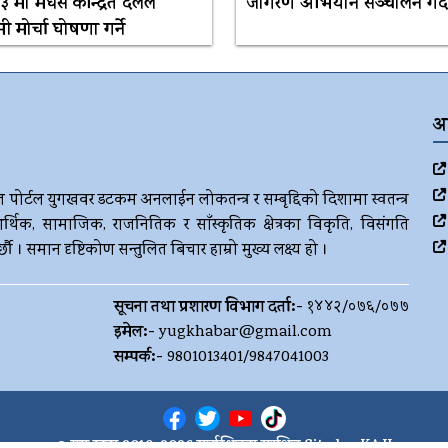
 मा मधेस केन्द्रित दलले
जागरण अभियान सञ्चालन गर्दै
मी मोर्चा घोषणा गर्ने
अ
ज पोर्टल युगखवर डटकम अनलाईन लोकतन्त्र र सम्बृद्दिको दिशामा स्वतन्त्र
र्थिक, सामाजिक, राजनितिक र साँस्कृतिक क्षेत्रका विकृति, विसंगति
। समान दृष्टिकोण सन्तुलित बिचार हाम्रो मुख्य लक्ष्य हो ।
सूचना तथा प्रशारण विभाग दर्ता:-
१४४२/०७६/०७७
इमेल:-
yugkhabar@gmail.com
सम्पर्क:-
9801013401/9847041003
© युग खबर 2019-2026 सर्वाधिकार सुरक्षित Site by:
KAJI