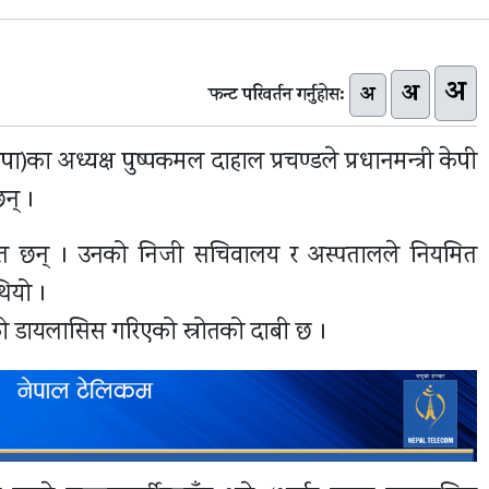
अ
अ
अ
फन्ट परिवर्तन गर्नुहोस:
कपा)का अध्यक्ष पुष्पकमल दाहाल प्रचण्डले प्रधानमन्त्री केपी
न् ।
पचाररत छन् । उनको निजी सचिवालय र अस्पतालले नियमित
थियो ।
को डायलासिस गरिएको स्रोतको दाबी छ ।