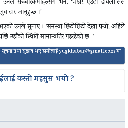
ेका उनले सञ्चारकर्मीहरुसँग भने, ‘भर्खर एउटा डायलासिस
ालुवाटार जानुहुन्छ ।’
 भएको उनले सुनाए । ‘समस्या छिटोछिटो देखा पर्‍यो, अहिले
ेपछि उहाँको स्थिति सामान्यतिर गइरहेको छ ।’
ासो, सूचना तथा सुझाव भए हामीलाई
yugkhabar@gmail.com
मा
ईलाई कस्तो महसुस भयो ?