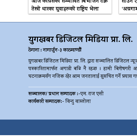
आज कांग्रेसकाे सम्भावित बिभाजन राेक्न
साउन २३
तेस्राे धारका युवाहरूकाे राष्ट्रिय भेला
‘अग्रगा
युगखबर डिजिटल मिडिया प्रा. लि.
ठेगाना : नागार्जुन-३ काठमाण्डौं
युगखबर डिजिटल मिडिया प्रा. लि. द्धारा सञ्चालित डिजिटल न्यू
पत्रकारितामार्फत अगाडी बढि नै रहन्छ । हामी बिशेषगरी आ
घटनाक्रमसँग नजिक रहेर आम जनतालाई सुसचित गर्ने प्रयास गर्छौ 
सञ्चालक/ प्रधान सम्पादक :-
एम. राज एसी
कार्यकारी सम्पादक:-
विन्दु वास्तोला