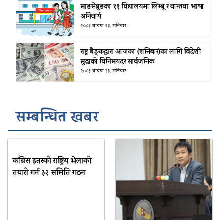
माङसेबुङका ११ विद्यालयमा लिम्बू र वान्तवा भाषा
अनिवार्य
२०८३ श्रावण २३, शनिबार
राष्ट्र बैङ्कद्वारा आजका (शनिबार)का लागि विदेशी
मुद्राको विनिमयदर सार्वजनिक
२०८३ श्रावण २३, शनिबार
सम्बन्धित खबर
काँग्रेस इतरको राष्ट्रिय भेलाको
तयारी गर्न ३२ समिति गठन