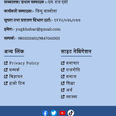
सञ्चालक/ प्रधान सम्पादक :-
एम. राज एसी
कार्यकारी सम्पादक:-
विन्दु वास्तोला
सूचना तथा प्रशारण विभाग दर्ता:-
१४४२/०७६/०७७
इमेल:-
yugkhabar@gmail.com
सम्पर्क:-
9801013401/9847041003
अन्य लिंक
साइट नेविगेशन
Privacy Policy
समाचार
सम्पर्क
राजनीति
बिज्ञापन
समाज
हाम्रो टिम
शिक्षा
अर्थ
स्वास्थ्य