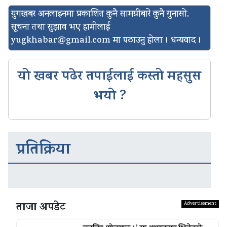
युगखबर अनलाइनमा प्रकाशित कुनै सामग्रीबारे कुनै गुनासो,
सूचना तथा सुझाव भए हामीलाई
yugkhabar@gmail.com
मा पठाउनु होला । धन्यवाद ।
यो खबर पढेर तपाईलाई कस्तो महसुस
भयो ?
प्रतिक्रिया
ताजा अपडेट