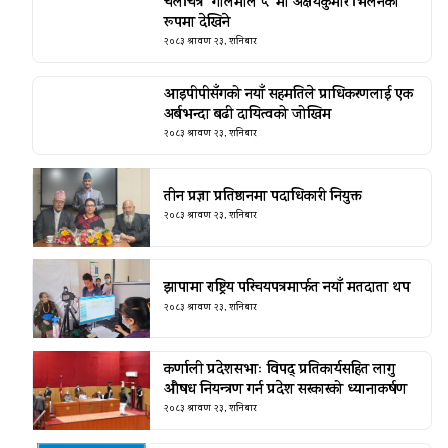
चलचित्र ‘गोलमाल ५’ मा अक्षयकुमार भिलेनको
रूपमा देखिने
२०८३ श्रावण २३, शनिबार
आइपीपीसँगको नयाँ सहमतिले प्राधिकरणलाई एक
अर्बभन्दा बढी दायित्वको जोखिम
२०८३ श्रावण २३, शनिबार
तीन प्रज्ञा प्रतिष्ठानमा पदाधिकारी नियुक्त
२०८३ श्रावण २३, शनिबार
झापामा राष्ट्रिय परिचयपत्रमार्फत नयाँ मतदाता थप
२०८३ श्रावण २३, शनिबार
कर्णाली प्रदेशसभाः विपद् प्रतिकार्यसहित लागु
औषध नियन्त्रण गर्न प्रदेश सरकारको ध्यानाकर्षण
२०८३ श्रावण २३, शनिबार