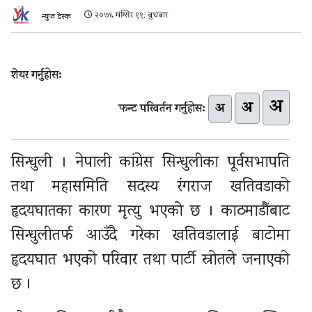
२०७६ मंग्सिर ११, बुधबार
न्युज डेस्क
शेयर गर्नुहोस:
अ
अ
अ
फन्ट परिवर्तन गर्नुहोस:
सिन्धुली । नेपाली कांग्रेस सिन्धुलीका पूर्वसभापति
तथा महासमिति सदस्य रंगराज खतिवडाको
हृदयघातका कारण मृत्यु भएको छ । काठमाडौंबाट
सिन्धुलीतर्फ आउँदै गरेका खतिवडालाई बाटोमा
हृदयघात भएको परिवार तथा पार्टी स्रोतले जनाएको
छ ।