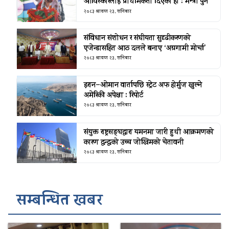
आविस्कारलाई प्राथमिकता दिएको हो : मन्त्री पुन
२०८३ श्रावण २३, शनिबार
संविधान संशोधन र संघीयता सुदृढीकरणको
एजेन्डासहित आठ दलले बनाए ‘अग्रगामी मोर्चा’
२०८३ श्रावण २३, शनिबार
इरान–ओमान वार्तापछि स्ट्रेट अफ होर्मुज खुल्ने
अमेरिकी अपेक्षा : रिपोर्ट
२०८३ श्रावण २३, शनिबार
संयुक्त राष्ट्रसङ्घद्वारा यमनमा जारी हुथी आक्रमणको
कारण द्वन्द्वको उच्च जोखिमको चेतावनी
२०८३ श्रावण २३, शनिबार
सम्बन्धित खबर