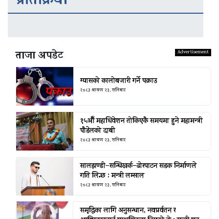
प्रतिक्रिया
ताजा अपडेट
ग्यासको कालोबजारी गर्ने पक्राउ
२०८३ श्रावण २३, शनिबार
१५औँ महाधिवेशन तोकिएकै समयमा हुने महामन्त्री
पौडेलको दाबी
२०८३ श्रावण २३, शनिबार
सालझण्डी–सन्धिखर्क–ढोरपाटन सडक निर्माणले
गति लिन्छ : मन्त्री लम्साल
२०८३ श्रावण २३, शनिबार
समृद्धिका लागि अनुसन्धान, नवप्रर्वतन र