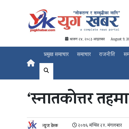
श्रावण २४, २०८३ आइतबार
August 9, 2
प्रमुख समाचार
समाचार
राजनीति
स
‘स्‍नातकोत्तर तहम
२०७६ मंग्सिर २४, मंगलबार
न्युज डेस्क