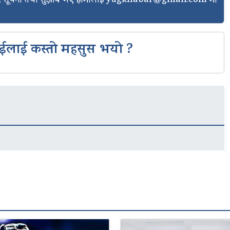
ासो, सूचना तथा सुझाव भए हामीलाई
yugkhabar@gmail.com
मा
ईलाई कस्तो महसुस भयो ?