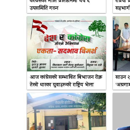
कांग्रेसको नीति प्रतिष्ठानमा थप ६
राप्रपा
उपसमिति गठन
सहभागी
आज कांग्रेसकाे सम्भावित बिभाजन राेक्न
साउन २३
तेस्राे धारका युवाहरूकाे राष्ट्रिय भेला
‘अग्रगा