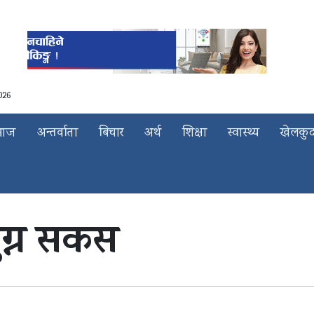
026
माज
अन्तर्वाता
बिचार
अर्थ
शिक्षा
स्वास्थ्य
खेलकु
ुग्न सकस