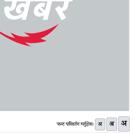
अ
अ
अ
फन्ट परिवर्तन गर्नुहोस: