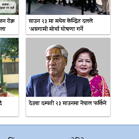
 राेक्न
साउन २३ मा मधेस केन्द्रित दलले
भेला
‘अग्रगामी मोर्चा घोषणा गर्ने
ै
देउवा दम्पती २३ साउनमा नेपाल फर्किने