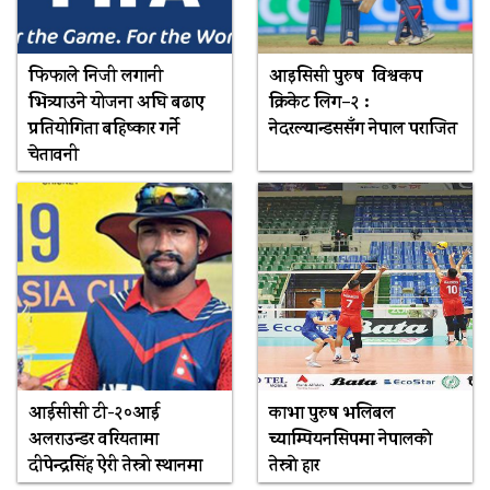
फिफाले निजी लगानी
आइसिसी पुरुष विश्वकप
भित्र्याउने योजना अघि बढाए
क्रिकेट लिग–२ :
प्रतियोगिता बहिष्कार गर्ने
नेदरल्यान्डससँग नेपाल पराजित
चेतावनी
आईसीसी टी-२०आई
काभा पुरुष भलिबल
अलराउन्डर वरियतामा
च्याम्पियनसिपमा नेपालकाे
दीपेन्द्रसिंह ऐरी तेस्रो स्थानमा
तेस्राे हार