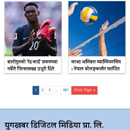
बालोगुनको ‘रेड कार्ड’ प्रकरणमा
काभा भलिबल च्याम्पियनसिप
नर्वेले फिफासमक्ष उजुरी दिने
: नेपाल श्रीलङ्कासँग पराजित
1
2
3
...
487
Next Page »
युगखबर डिजिटल मिडिया प्रा. लि.