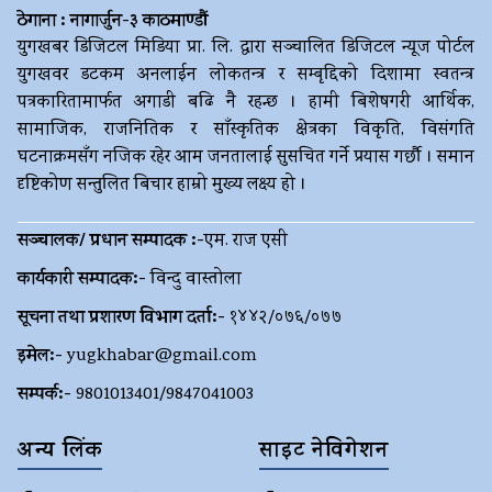
ठेगाना : नागार्जुन-३ काठमाण्डौं
युगखबर डिजिटल मिडिया प्रा. लि. द्धारा सञ्चालित डिजिटल न्यूज पोर्टल
युगखवर डटकम अनलाईन लोकतन्त्र र सम्बृद्दिको दिशामा स्वतन्त्र
पत्रकारितामार्फत अगाडी बढि नै रहन्छ । हामी बिशेषगरी आर्थिक,
सामाजिक, राजनितिक र साँस्कृतिक क्षेत्रका विकृति, विसंगति
घटनाक्रमसँग नजिक रहेर आम जनतालाई सुसचित गर्ने प्रयास गर्छौ । समान
दृष्टिकोण सन्तुलित बिचार हाम्रो मुख्य लक्ष्य हो ।
सञ्चालक/ प्रधान सम्पादक :-
एम. राज एसी
कार्यकारी सम्पादक:-
विन्दु वास्तोला
सूचना तथा प्रशारण विभाग दर्ता:-
१४४२/०७६/०७७
इमेल:-
yugkhabar@gmail.com
सम्पर्क:-
9801013401/9847041003
अन्य लिंक
साइट नेविगेशन