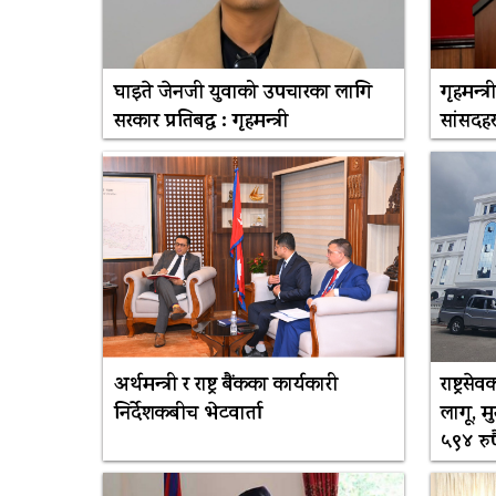
घाइते जेनजी युवाको उपचारका लागि
गृहमन्त्
सरकार प्रतिबद्ध : गृहमन्त्री
सांसदह
अर्थमन्त्री र राष्ट्र बैंकका कार्यकारी
राष्ट्र
निर्देशकबीच भेटवार्ता
लागू, 
५९४ रुप