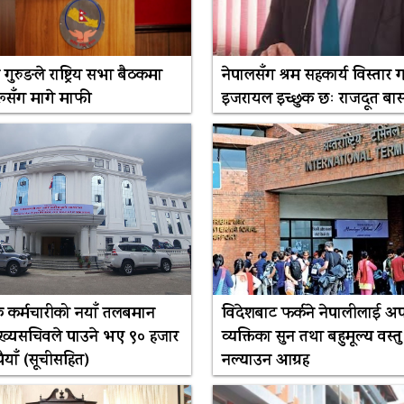
री गुरुङले राष्ट्रिय सभा बैठकमा
नेपालसँग श्रम सहकार्य विस्तार गर
रूसँग मागे माफी
इजरायल इच्छुक छः राजदूत बा
सेवक कर्मचारीको नयाँ तलबमान
विदेशबाट फर्कने नेपालीलाई अ
मुख्यसचिवले पाउने भए ९० हजार
व्यक्तिका सुन तथा बहुमूल्य वस्तु
ैयाँ (सूचीसहित)
नल्याउन आग्रह