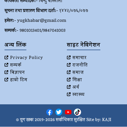
कार्यकारी सम्पादक:-
विन्दु वास्तोला
सूचना तथा प्रशारण विभाग दर्ता:-
१४४२/०७६/०७७
इमेल:-
yugkhabar@gmail.com
सम्पर्क:-
9801013401/9847041003
अन्य लिंक
साइट नेविगेशन
Privacy Policy
समाचार
सम्पर्क
राजनीति
बिज्ञापन
समाज
हाम्रो टिम
शिक्षा
अर्थ
स्वास्थ्य
© युग खबर 2019-2026 सर्वाधिकार सुरक्षित Site by:
KAJI