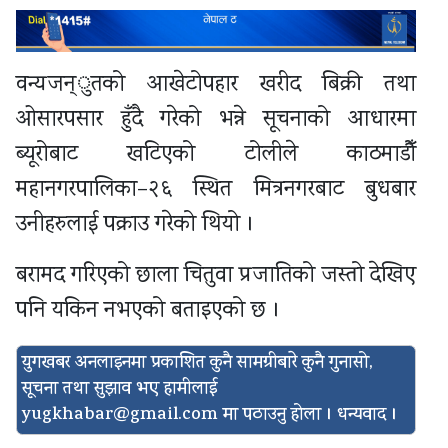
वन्यजन्ुतको आखेटोपहार खरीद बिक्री तथा
ओसारपसार हुँदै गरेको भन्ने सूचनाको आधारमा
ब्यूरोबाट खटिएको टोलीले काठमाडौँ
महानगरपालिका–२६ स्थित मित्रनगरबाट बुधबार
उनीहरुलाई पक्राउ गरेको थियो ।
बरामद गरिएको छाला चितुवा प्रजातिको जस्तो देखिए
पनि यकिन नभएको बताइएको छ ।
युगखबर अनलाइनमा प्रकाशित कुनै सामग्रीबारे कुनै गुनासो,
सूचना तथा सुझाव भए हामीलाई
yugkhabar@gmail.com
मा पठाउनु होला । धन्यवाद ।