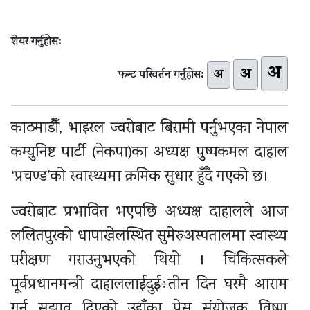
शेयर गर्नुहोस:
अ
अ
अ
फन्ट परिवर्तन गर्नुहोस:
काठमाडौँ, भाइरल ज्वरोबाट बिरामी पर्नुभएका नेपाल
कम्युनिष्ट पार्टी (नेकपा)का अध्यक्ष पुष्पकमल दाहाल
‘प्रचण्ड’को स्वास्थ्यमा क्रमिक सुधार हुँदै गएको छ।
ज्वरोबाट प्रभावित भएपछि अध्यक्ष दाहालले आज
ललितपुरको धापाखेलस्थित सुमेरुअस्पतालमा स्वास्थ्य
परीक्षण गराउनुभएको थियो । चिकित्सकले
पूर्वप्रधानमन्त्री दाहाललाईदुई÷तीन दिन घरमै आराम
गर्न सुझाव दिएको उहाँका प्रेस संयोजक विष्णु