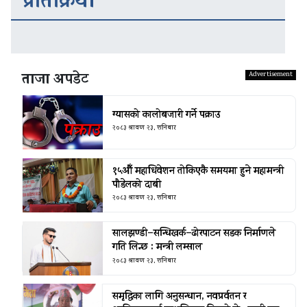
प्रतिक्रिया
ताजा अपडेट
ग्यासको कालोबजारी गर्ने पक्राउ
२०८३ श्रावण २३, शनिबार
१५औँ महाधिवेशन तोकिएकै समयमा हुने महामन्त्री
पौडेलको दाबी
२०८३ श्रावण २३, शनिबार
सालझण्डी–सन्धिखर्क–ढोरपाटन सडक निर्माणले
गति लिन्छ : मन्त्री लम्साल
२०८३ श्रावण २३, शनिबार
समृद्धिका लागि अनुसन्धान, नवप्रर्वतन र