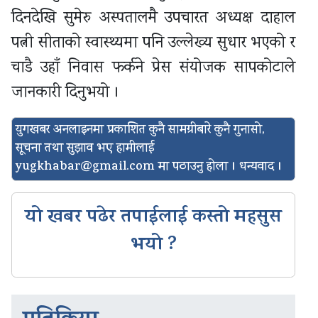
दिनदेखि सुमेरु अस्पतालमै उपचारत अध्यक्ष दाहाल
पत्नी सीताको स्वास्थ्यमा पनि उल्लेख्य सुधार भएको र
चाडै उहाँ निवास फर्कने प्रेस संयोजक सापकोटाले
जानकारी दिनुभयो ।
युगखबर अनलाइनमा प्रकाशित कुनै सामग्रीबारे कुनै गुनासो,
सूचना तथा सुझाव भए हामीलाई
yugkhabar@gmail.com
मा पठाउनु होला । धन्यवाद ।
यो खबर पढेर तपाईलाई कस्तो महसुस
भयो ?