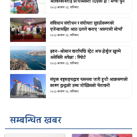
आविस्कारलाई प्राथमिकता दिएको हो : मन्त्री पुन
२०८३ श्रावण २३, शनिबार
संविधान संशोधन र संघीयता सुदृढीकरणको
एजेन्डासहित आठ दलले बनाए ‘अग्रगामी मोर्चा’
२०८३ श्रावण २३, शनिबार
इरान–ओमान वार्तापछि स्ट्रेट अफ होर्मुज खुल्ने
अमेरिकी अपेक्षा : रिपोर्ट
२०८३ श्रावण २३, शनिबार
संयुक्त राष्ट्रसङ्घद्वारा यमनमा जारी हुथी आक्रमणको
कारण द्वन्द्वको उच्च जोखिमको चेतावनी
२०८३ श्रावण २३, शनिबार
सम्बन्धित खबर