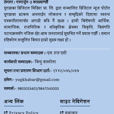
ठेगाना : नागार्जुन-३ काठमाण्डौं
युगखबर डिजिटल मिडिया प्रा. लि. द्धारा सञ्चालित डिजिटल न्यूज पोर्टल
युगखवर डटकम अनलाईन लोकतन्त्र र सम्बृद्दिको दिशामा स्वतन्त्र
पत्रकारितामार्फत अगाडी बढि नै रहन्छ । हामी बिशेषगरी आर्थिक,
सामाजिक, राजनितिक र साँस्कृतिक क्षेत्रका विकृति, विसंगति
घटनाक्रमसँग नजिक रहेर आम जनतालाई सुसचित गर्ने प्रयास गर्छौ । समान
दृष्टिकोण सन्तुलित बिचार हाम्रो मुख्य लक्ष्य हो ।
सञ्चालक/ प्रधान सम्पादक :-
एम. राज एसी
कार्यकारी सम्पादक:-
विन्दु वास्तोला
सूचना तथा प्रशारण विभाग दर्ता:-
१४४२/०७६/०७७
इमेल:-
yugkhabar@gmail.com
सम्पर्क:-
9801013401/9847041003
अन्य लिंक
साइट नेविगेशन
Privacy Policy
समाचार