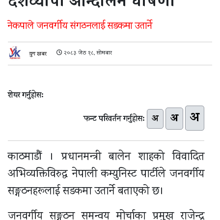
देशव्यापी आन्दोलन घोषणा
नेकपाले जनवर्गीय संगठनलाई सडकमा उतार्ने
२०८३ जेठ १८, सोमबार
युग खबर
शेयर गर्नुहोस:
अ
अ
अ
फन्ट परिवर्तन गर्नुहोस:
काठमाडौं । प्रधानमन्त्री बालेन शाहको विवादित
अभिव्यक्तिविरुद्ध नेपाली कम्युनिस्ट पार्टीले जनवर्गीय
सङ्गठनहरूलाई सडकमा उतार्ने बताएको छ।
जनवर्गीय सङ्गठन समन्वय मोर्चाका प्रमुख राजेन्द्र